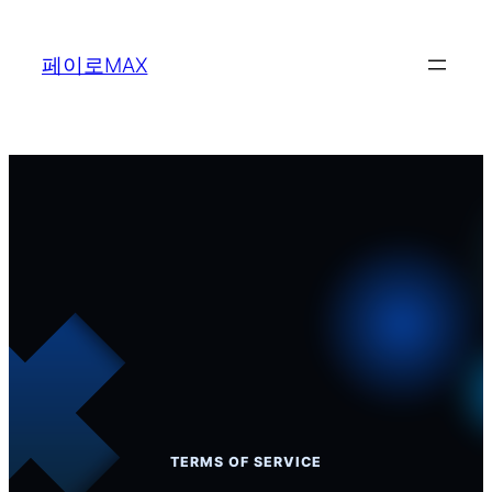
콘
텐
페이로MAX
츠
로
바
로
이용약관
가
기
TERMS OF SERVICE